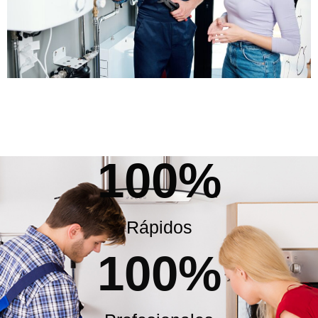
100
%
Rápidos
100
%